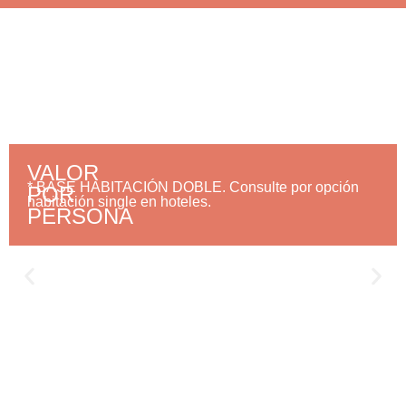
Una Vuelta por la
construcción de una Capital
VALOR
* BASE HABITACIÓN DOBLE. Consulte por opción
POR
habitación single en hoteles.
PERSONA